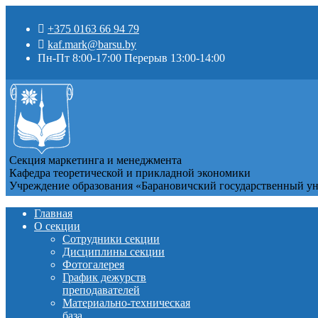
+375 0163 66 94 79
kaf.mark@barsu.by
Пн-Пт 8:00-17:00 Перерыв 13:00-14:00
Секция маркетинга и менеджмента
Кафедра теоретической и прикладной экономики
Учреждение образования «Барановичский государственный у
Главная
О секции
Сотрудники секции
Дисциплины секции
Фотогалерея
График дежурств
преподавателей
Материально-техническая
база