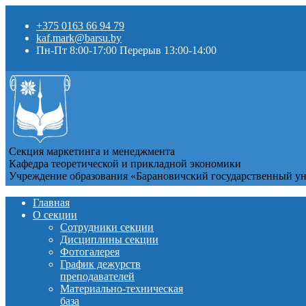
+375 0163 66 94 79
kaf.mark@barsu.by
Пн-Пт 8:00-17:00 Перерыв 13:00-14:00
Секция маркетинга и менеджмента
Кафедра теоретической и прикладной экономики
Учреждение образования «Барановичский государственный у
Главная
О секции
Сотрудники секции
Дисциплины секции
Фотогалерея
График дежурств
преподавателей
Материально-техническая
база