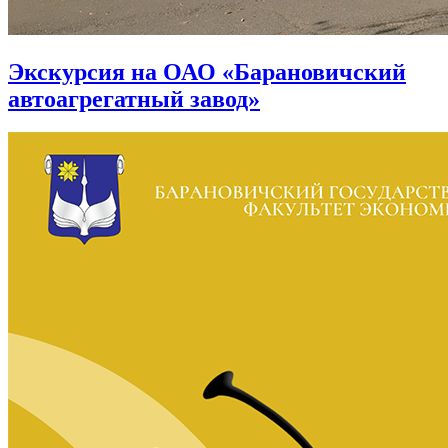
Экскурсия на ОАО «Барановичский
автоагрегатный завод»