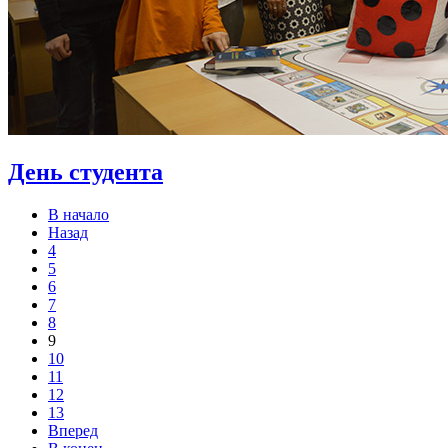
День студента
В начало
Назад
4
5
6
7
8
9
10
11
12
13
Вперед