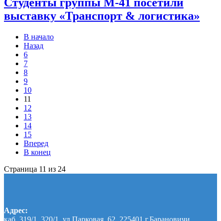
Студенты группы М-41 посетили
выставку «Транспорт & логистика»
В начало
Назад
6
7
8
9
10
11
12
13
14
15
Вперед
В конец
Страница 11 из 24
Адрес:
каб. 319/1, 320/1, ул.Парковая, 62, 225401 г.Барановичи,