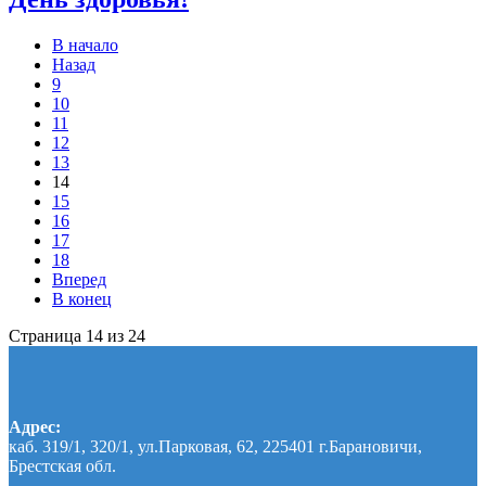
В начало
Назад
9
10
11
12
13
14
15
16
17
18
Вперед
В конец
Страница 14 из 24
Адрес:
каб. 319/1, 320/1, ул.Парковая, 62, 225401 г.Барановичи,
Брестская обл.