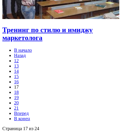
Тренинг по стилю и имиджу
маркетолога
В начало
Назад
12
13
14
15
16
17
18
19
20
21
Вперед
В конец
Страница 17 из 24