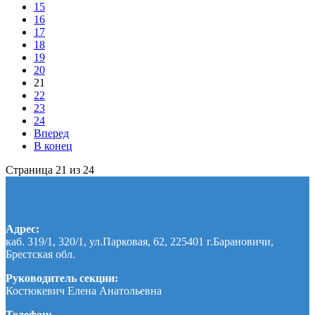
15
16
17
18
19
20
21
22
23
24
Вперед
В конец
Страница 21 из 24
Адрес:
каб. 319/1, 320/1, ул.Парковая, 62, 225401 г.Барановичи,
Брестская обл.
Руководитель секции:
Костюкевич Елена Анатольевна
Телефон: