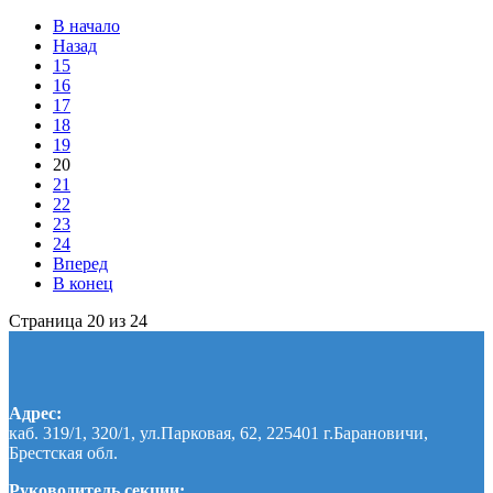
В начало
Назад
15
16
17
18
19
20
21
22
23
24
Вперед
В конец
Страница 20 из 24
Адрес:
каб. 319/1, 320/1, ул.Парковая, 62, 225401 г.Барановичи,
Брестская обл.
Руководитель секции: