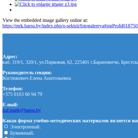
View the embedded image gallery online at:
https://mrk.barsu.by/index.php/o-sektsii/fotogalereya#sigProId01875
Адрес:
каб. 319/1, 320/1, ул.Парковая, 62, 225401 г.Барановичи, Брестск
Руководитель секции:
Костюкевич Елена Анатольевна
Телефон:
+375 0163 66 94 79
E-mail:
kaf.mark@barsu.by
Какая форма учебно-методических материалов является наи
Электронный.
Бумажный.