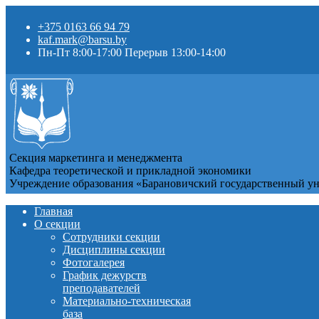
+375 0163 66 94 79
kaf.mark@barsu.by
Пн-Пт 8:00-17:00 Перерыв 13:00-14:00
Секция маркетинга и менеджмента
Кафедра теоретической и прикладной экономики
Учреждение образования «Барановичский государственный у
Главная
О секции
Сотрудники секции
Дисциплины секции
Фотогалерея
График дежурств
преподавателей
Материально-техническая
база