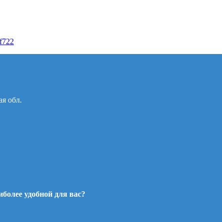
0f722
ая обл.
более удобной для вас?