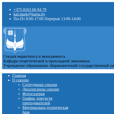
+375 0163 66 94 79
kaf.mark@barsu.by
Пн-Пт 8:00-17:00 Перерыв 13:00-14:00
Секция маркетинга и менеджмента
Кафедра теоретической и прикладной экономики
Учреждение образования «Барановичский государственный у
Главная
О секции
Сотрудники секции
Дисциплины секции
Фотогалерея
График дежурств
преподавателей
Материально-техническая
база