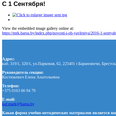
С 1 Сентября!
View the embedded image gallery online at:
https://mrk.barsu.by/index.php/novosti-i-ob-yavleniya/2016-1-senty
Адрес:
каб. 319/1, 320/1, ул.Парковая, 62, 225401 г.Барановичи, Брестск
Руководитель секции:
Костюкевич Елена Анатольевна
Телефон:
+375 0163 66 94 79
E-mail:
kaf.mark@barsu.by
Какая форма учебно-методических материалов является наи