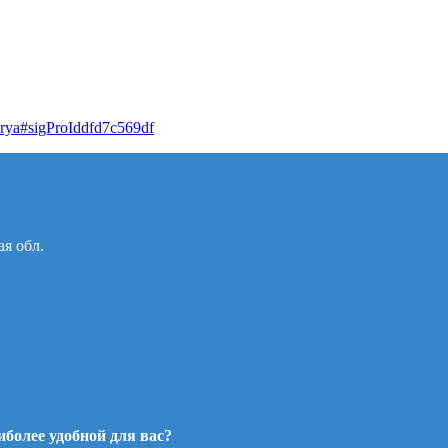
abrya#sigProIddfd7c569df
ая обл.
более удобной для вас?