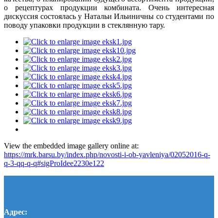
о рецептурах продукции комбината. Очень интересная
дискуссия состоялась у Натальи Ильиничны со студентами по
поводу упаковки продукции в стеклянную тару.
View the embedded image gallery online at:
https://mrk.barsu.by/index.php/novosti-i-ob-yavleniya/02052016-q-
q-3-qq-q-q#sigProIdee2230e122
Адрес: