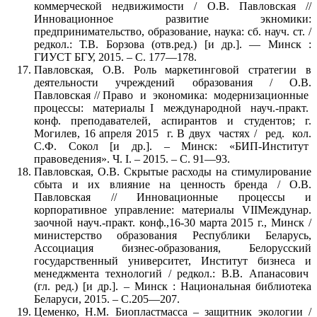
коммерческой недвижимости / О.В. Павловская //
Инновационное развитие экномики:
предпринимательство, образование, наука: сб. науч. ст. /
редкол.: Т.В. Борзова (отв.ред.) [и др.]. — Минск :
ГИУСТ БГУ, 2015. – С. 177—178.
Павловская, О.В. Роль маркетинговой стратегии в
деятельности учреждений образования / О.В.
Павловская // Право и экономика: модернизационные
процессы: материалы I международной науч.-практ.
конф. преподавателей, аспирантов и студентов; г.
Могилев, 16 апреля 2015 г. В двух частях / ред. кол.
С.Ф. Сокол [и др.]. – Минск: «БИП-Институт
правоведения». Ч. I. – 2015. – С. 91—93.
Павловская, О.В. Скрытые расходы на стимулирование
сбыта и их влияние на ценность бренда / О.В.
Павловская // Инновационные процессы и
корпоративное управление: материалы VIIМеждунар.
заочной науч.-практ. конф.,16-30 марта 2015 г., Минск /
министерство образования Республики Беларусь,
Ассоциация бизнес-образования, Белорусский
государственный университет, Институт бизнеса и
менеджмента технологий / редкол.: В.В. Апанасович
(гл. ред.) [и др.]. – Минск : Национальная библиотека
Беларуси, 2015. – С.205—207.
Цеменко, Н.М. Биопластмасса – защитник экологии /