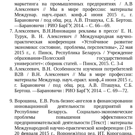
маркетинга на промышленных предприятиях / А.В
Алексеевич // Мы в мире профессии: материалы
Междунар. науч.-практ. конф.,4 июня 2015 г., г.
Барановичи / под общ. ред. А.В. Пташука, С.Б. Бертош.
—Барановичи : РИО БарГУ, 2014. – С. 66—69.
Алексеевич, В.Н.Инновации рекламы в прессе/ Е. Н.
Турук, В. Н. Алексеевич // Международная научно-
практическая конференция «Устойчивое развитие
экономики: состояние, проблемы, перспективы», 22 мая
2015 г., г. Пинск, Республика Беларусь / Учреждение
образования«Полесский государственный
университет»: сборник статей. – Пинск, 2015. С. 3-4
Алексеевич, В.Н. Особенности изучения потребителей
В2В / В.Н. Алексеевич // Мы в мире профессии:
материалы Междунар. науч.-практ. конф.,4 июня 2015 г.,
г. Барановичи / под общ. ред. А.В. Пташука, С.Б.
Бертош. —Барановичи : РИО БарГУ, 2014. – С. 69—72.
Ворошина, Е.В. Роль бизнес-ангелов в финансировании
инновационной деятельности предприятий в
Республике Беларусь. Социально-экономические
проблемы повышения эффективности
предпринимательской деятельности [Текст] : материалы
Международной научно-практической конференции (19-
20 февраля 2015 г., Воронеж)/под ред. ИТ. Корогодина,