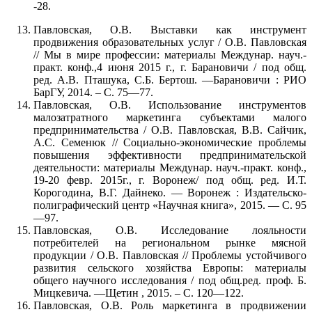
-28.
Павловская, О.В. Выставки как инструмент
продвижения образовательных услуг / О.В. Павловская
// Мы в мире профессии: материалы Междунар. науч.-
практ. конф.,4 июня 2015 г., г. Барановичи / под общ.
ред. А.В. Пташука, С.Б. Бертош. —Барановичи : РИО
БарГУ, 2014. – С. 75—77.
Павловская, О.В. Использование инструментов
малозатратного маркетинга субъектами малого
предпринимательства / О.В. Павловская, В.В. Сайчик,
А.С. Семенюк // Социально-экономические проблемы
повышения эффективности предпринимательской
деятельности: материалы Междунар. науч.-практ. конф.,
19-20 февр. 2015г., г. Воронеж/ под общ. ред. И.Т.
Корогодина, В.Г. Дайнеко. — Воронеж : Издательско-
полиграфический центр «Научная книга», 2015. — С. 95
—97.
Павловская, О.В. Исследование лояльности
потребителей на региональном рынке мясной
продукции / О.В. Павловская // Проблемы устойчивого
развития сельского хозяйства Европы: материалы
общего научного исследования / под общ.ред. проф. Б.
Мицкевича. —Щетин , 2015. – С. 120—122.
Павловская, О.В. Роль маркетинга в продвижении