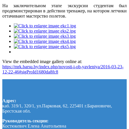
На заключительном этапе экскурсии студентам был
продемонстрирован в действии тренажер, на котором летчики
оттачивают мастерство полетов.
View the embedded image gallery online at:
https://mrk.barsu.by/index.php/novosti-i-ob-yavleniya/2016-03-23-
12-22-46#sigProId1680da8fc8
Адрес:
каб. 319/1, 320/1, ул.Парковая, 62, 225401 г.Барановичи,
Брестская обл.
Руководитель секции:
Костюкевич Елена Анатольевна