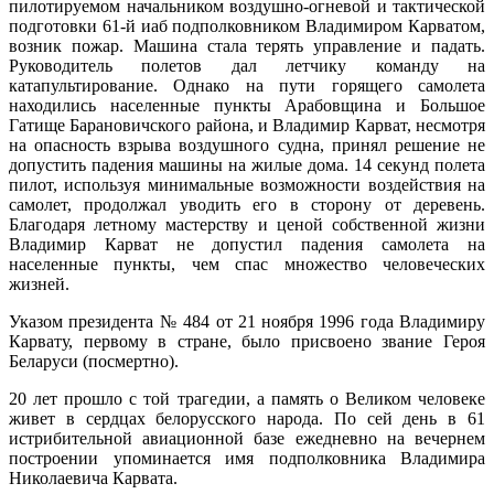
пилотируемом начальником воздушно-огневой и тактической
подготовки 61-й иаб подполковником Владимиром Карватом,
возник пожар. Машина стала терять управление и падать.
Руководитель полетов дал летчику команду на
катапультирование. Однако на пути горящего самолета
находились населенные пункты Арабовщина и Большое
Гатище Барановичского района, и Владимир Карват, несмотря
на опасность взрыва воздушного судна, принял решение не
допустить падения машины на жилые дома. 14 секунд полета
пилот, используя минимальные возможности воздействия на
самолет, продолжал уводить его в сторону от деревень.
Благодаря летному мастерству и ценой собственной жизни
Владимир Карват не допустил падения самолета на
населенные пункты, чем спас множество человеческих
жизней.
Указом президента № 484 от 21 ноября 1996 года Владимиру
Карвату, первому в стране, было присвоено звание Героя
Беларуси (посмертно).
20 лет прошло с той трагедии, а память о Великом человеке
живет в сердцах белорусского народа. По сей день в 61
истрибительной авиационной базе ежедневно на вечернем
построении упоминается имя подполковника Владимира
Николаевича Карвата.