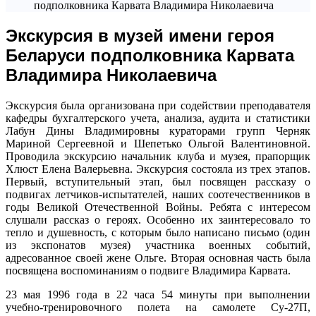
подполковника Карвата Владимира Николаевича
Экскурсия в музей имени героя
Беларуси подполковника Карвата
Владимира Николаевича
Экскурсия была организована при содействии преподавателя
кафедры бухгалтерского учета, анализа, аудита и статистики
Лабун Дины Владимировны кураторами групп Черняк
Мариной Сергеевной и Шепетько Ольгой Валентиновной.
Проводила экскурсию начальник клуба и музея, прапорщик
Хлюст Елена Валерьевна. Экскурсия состояла из трех этапов.
Первый, вступительный этап, был посвящен рассказу о
подвигах летчиков-испытателей, наших соотечественников в
годы Великой Отечественной Войны. Ребята с интересом
слушали рассказ о героях. Особенно их заинтересовало то
тепло и душевность, с которым было написано письмо (один
из экспонатов музея) участника военных событий,
адресованное своей жене Ольге. Вторая основная часть была
посвящена воспоминаниям о подвиге Владимира Карвата.
23 мая 1996 года в 22 часа 54 минуты при выполнении
учебно-тренировочного полета на самолете Су-27П,