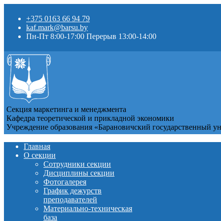
+375 0163 66 94 79
kaf.mark@barsu.by
Пн-Пт 8:00-17:00 Перерыв 13:00-14:00
Секция маркетинга и менеджмента
Кафедра теоретической и прикладной экономики
Учреждение образования «Барановичский государственный у
Главная
О секции
Сотрудники секции
Дисциплины секции
Фотогалерея
График дежурств
преподавателей
Материально-техническая
база