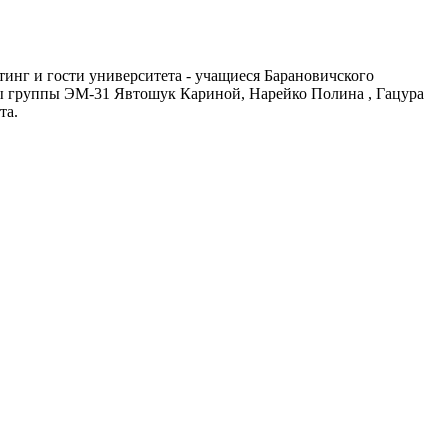
инг и гости университета - учащиеся Барановичского
ы группы ЭМ-31 Явтошук Кариной, Нарейко Полина , Гацура
та.